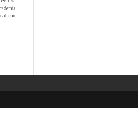
neral de
Academia
ivil con