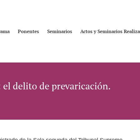
rama
Ponentes
Seminarios
Actos y Seminarios Realiz
: el delito de prevaricación.
gistrado de la Sala segunda del Tribunal Supremo.